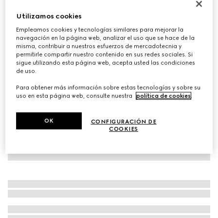
Gorro de cashmere de lana con Doble G
Utilizamos cookies
€ 360
Empleamos cookies y tecnologías similares para mejorar la
Variaciones
negro
navegación en la página web, analizar el uso que se hace de la
misma, contribuir a nuestros esfuerzos de mercadotecnia y
permitirle compartir nuestro contenido en sus redes sociales. Si
sigue utilizando esta página web, acepta usted las condiciones
de uso.
Para obtener más información sobre estas tecnologías y sobre su
uso en esta página web, consulte nuestra
política de cookies
.
OK
CONFIGURACIÓN DE
COOKIES