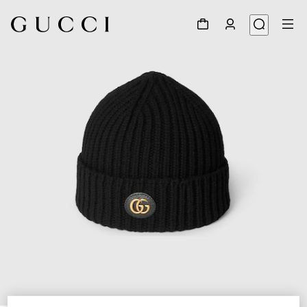
1
/
4