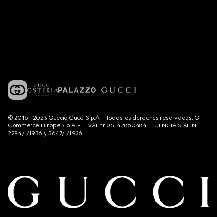
© 2016 - 2025 Guccio Gucci S.p.A. - Todos los derechos reservados. G
Commerce Europe S.p.A. - IT VAT nr 05142860484. LICENCIA SIAE N.
2294/I/1936 y 5647/I/1936