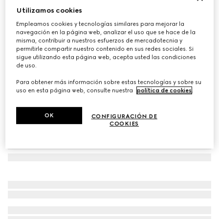
Utilizamos cookies
Guantes de piel con GG y Doble G
€ 485
Empleamos cookies y tecnologías similares para mejorar la
navegación en la página web, analizar el uso que se hace de la
Variaciones
marrón oscuro
misma, contribuir a nuestros esfuerzos de mercadotecnia y
permitirle compartir nuestro contenido en sus redes sociales. Si
sigue utilizando esta página web, acepta usted las condiciones
de uso.
Para obtener más información sobre estas tecnologías y sobre su
uso en esta página web, consulte nuestra
política de cookies
.
OK
CONFIGURACIÓN DE
COOKIES