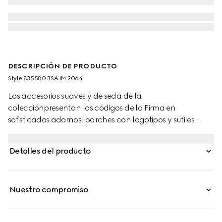
DESCRIPCIÓN DE PRODUCTO
Style ‎835580 3SAJM 2064
Los accesorios suaves y de seda de la
colecciónpresentan los códigos de la Firma en
sofisticados adornos, parches con logotipos y sutiles
bordados. Estos guantes de piel con GG exhiben un
detalle de Doble G y una etiqueta Gucci.
Detalles del producto
Nuestro compromiso