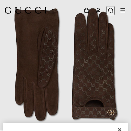
1
/
3