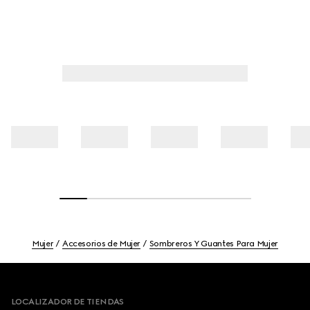
Mujer
Accesorios de Mujer
Sombreros Y Guantes Para Mujer
Footer
LOCALIZADOR DE TIENDAS