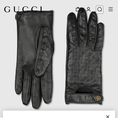
1
/
3