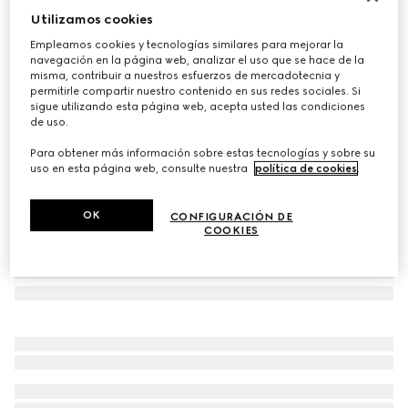
Utilizamos cookies
Guantes de piel con GG y Doble G
€ 485
Empleamos cookies y tecnologías similares para mejorar la
navegación en la página web, analizar el uso que se hace de la
Variaciones
negro
misma, contribuir a nuestros esfuerzos de mercadotecnia y
permitirle compartir nuestro contenido en sus redes sociales. Si
sigue utilizando esta página web, acepta usted las condiciones
de uso.
Para obtener más información sobre estas tecnologías y sobre su
uso en esta página web, consulte nuestra
política de cookies
.
OK
CONFIGURACIÓN DE
COOKIES