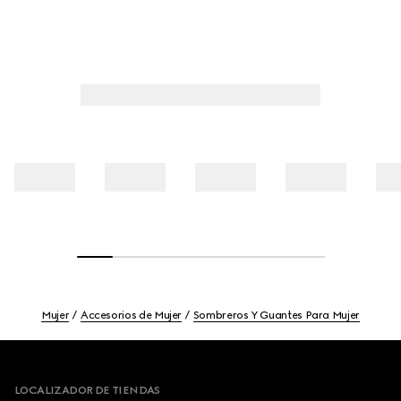
Mujer
Accesorios de Mujer
Sombreros Y Guantes Para Mujer
Footer
LOCALIZADOR DE TIENDAS