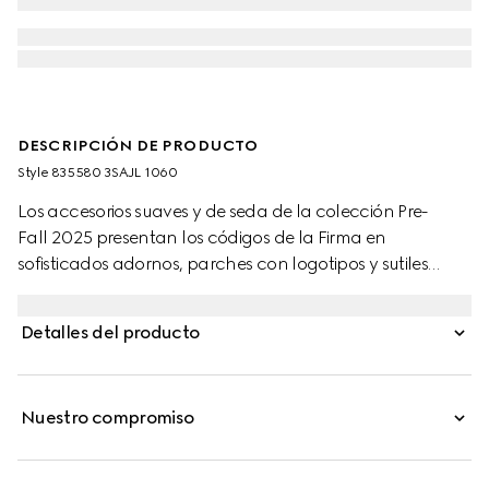
DESCRIPCIÓN DE PRODUCTO
Style ‎835580 3SAJL 1060
Los accesorios suaves y de seda de la colección Pre-
Fall 2025 presentan los códigos de la Firma en
sofisticados adornos, parches con logotipos y sutiles
bordados. Estos guantes de piel con GG exhiben un
detalle de Doble G y una etiqueta Gucci.
Detalles del producto
Nuestro compromiso