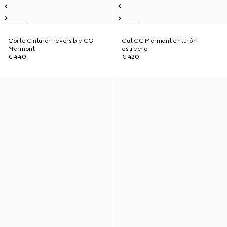
Corte Cinturón reversible GG
Cut GG Marmont cinturón
Marmont
estrecho
€ 440
€ 420