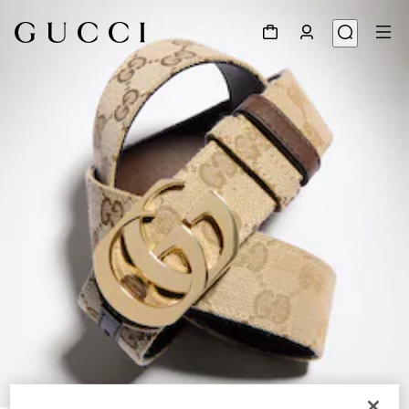
1
/
6