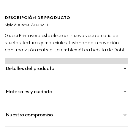
DESCRIPCIÓN DE PRODUCTO
Style ‎A006M3 FAF7J 9651
Gucci Primavera establece un nuevo vocabulario de
siluetas, texturas y materiales, fusionando innovación
con una visión realista. La emblemática hebilla de Doble
G presenta un perfil recortado en este cinturón de lona
GG, aportando un toque de definición a cada look.
Detalles del producto
Materiales y cuidado
Nuestro compromiso