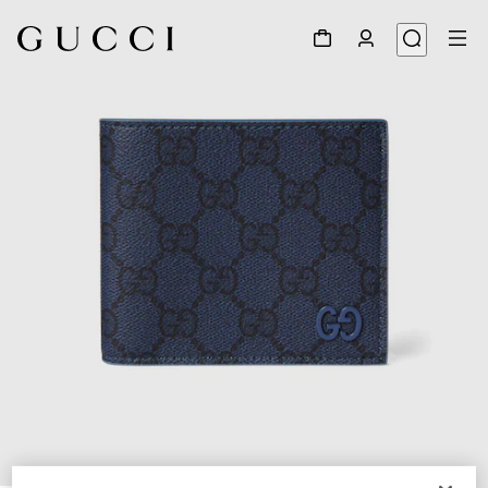
1
/
5