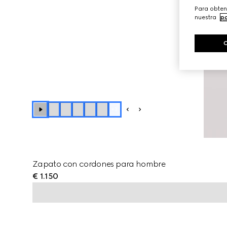
Para obten
nuestra
po
+
3
Zapato con cordones para hombre
€ 1.150