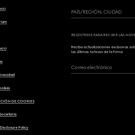
ucci
PAÍS/REGIÓN, CIUDAD
brium
REGÍSTRESE PARA RECIBIR LAS NO
Reciba actualizaciones exclusivas so
ucci
las últimas noticias de la Firma.
es
Correo electrónico
rivacidad
ookies
CIÓN DE COOKIES
Societaria
 Disclosure Policy