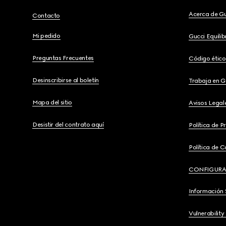
Acerca de G
Contacto
Mi pedido
Gucci Equili
Preguntas Frecuentes
Código ético
Desinscribirse al boletín
Trabaja en G
Mapa del sitio
Avisos Legal
Desistir del contrato aquí
Política de P
Política de C
CONFIGURA
Información 
Vulnerability