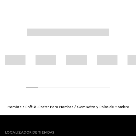
Hombre
Prêt-à-Porter Para Hombre
Camisetas y Polos de Hombre
Footer
LOCALIZADOR DE TIENDAS