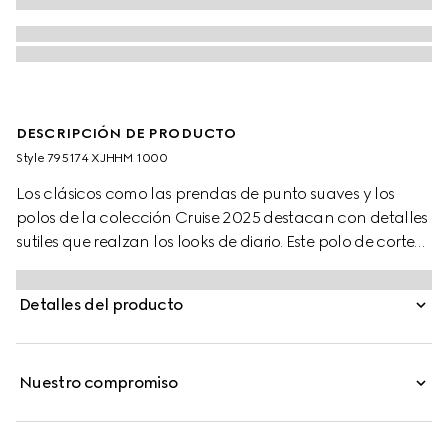
DESCRIPCIÓN DE PRODUCTO
Style ‎795174 XJHHM 1000
Los clásicos como las prendas de punto suaves y los
polos de la colección Cruise 2025 destacan con detalles
sutiles que realzan los looks de diario. Este polo de corte
estándar está confeccionado en piqué de algodón
elástico y se realza con un bordado de Doble G en
Detalles del producto
contraste.
Nuestro compromiso