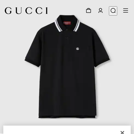
1
/
7