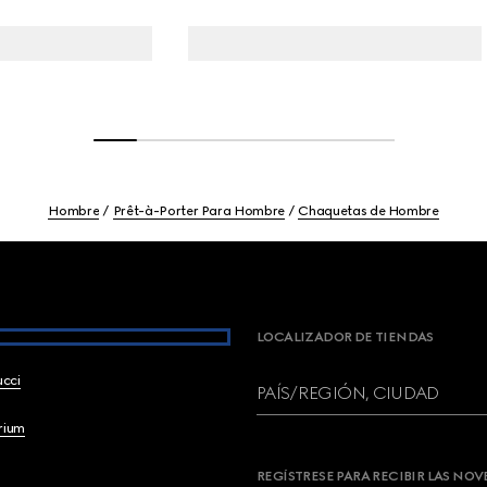
Hombre
Prêt-à-Porter Para Hombre
Chaquetas de Hombre
LOCALIZADOR DE TIENDAS
ucci
PAÍS/REGIÓN, CIUDAD
brium
REGÍSTRESE PARA RECIBIR LAS NO