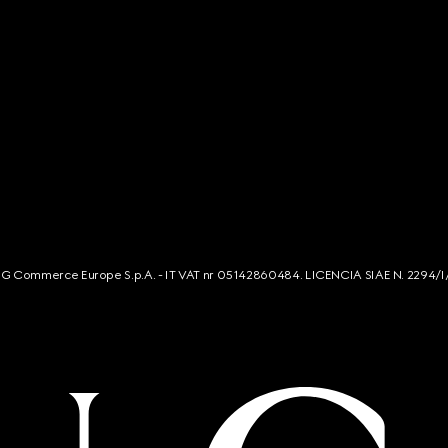
s. G Commerce Europe S.p.A. - IT VAT nr 05142860484. LICENCIA SIAE N. 2294/I