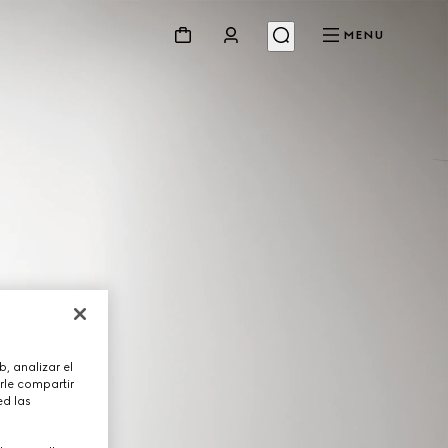
MENU
, analizar el
rle compartir
ed las