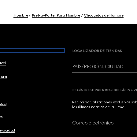
Hombre
Prêt-à-Porter Para Hombre
Chaquetas de Hombre
LOCALIZADOR DE TIENDAS
ucci
PAÍS/REGIÓN, CIUDAD
brium
REGÍSTRESE PARA RECIBIR LAS NO
Reciba actualizaciones exclusivas so
ucci
las últimas noticias de la Firma.
es
Correo electrónico
rivacidad