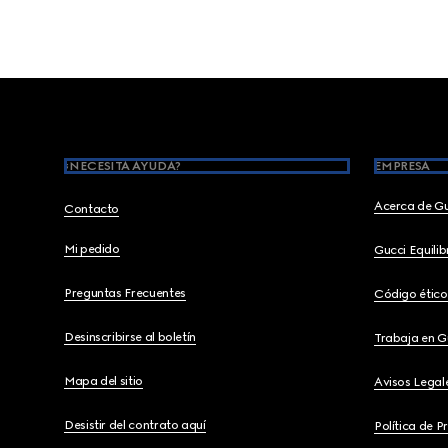
Footer
¿NECESITA AYUDA?
EMPRESA
Acerca de G
Contacto
Mi pedido
Gucci Equili
Preguntas Frecuentes
Código ético
Desinscribirse al boletín
Trabaja en G
Mapa del sitio
Avisos Legal
Desistir del contrato aquí
Política de P