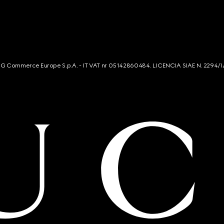
s. G Commerce Europe S.p.A. - IT VAT nr 05142860484. LICENCIA SIAE N. 2294/I