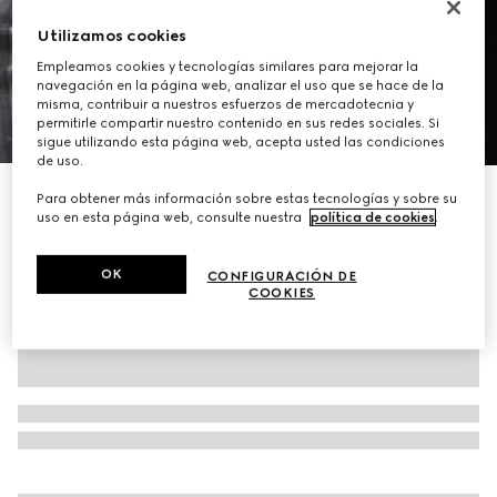
Utilizamos cookies
Empleamos cookies y tecnologías similares para mejorar la
navegación en la página web, analizar el uso que se hace de la
misma, contribuir a nuestros esfuerzos de mercadotecnia y
permitirle compartir nuestro contenido en sus redes sociales. Si
1
/
7
sigue utilizando esta página web, acepta usted las condiciones
de uso.
Chaqueta de piel granulada con cremallera
Para obtener más información sobre estas tecnologías y sobre su
uso en esta página web, consulte nuestra
política de cookies
.
€ 4.500
OK
CONFIGURACIÓN DE
COOKIES