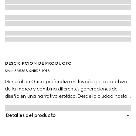
DESCRIPCIÓN DE PRODUCTO
Style ‎865368 XNBDR 1018
Generation Gucci profundiza en los códigos de archivo
de la marca y combina diferentes generaciones de
diseño en una narrativa estética. Desde la ciudad hasta
las escapadas a climas cálidos, la ready-to-wear
canaliza la huida urbana a través de una lente refinada.
Detalles del producto
Esta chaqueta de piel granulada con cremallera se
realza con detalles de cuero stretch y detalles de
costuras en tonos, y se termina con un cierre de