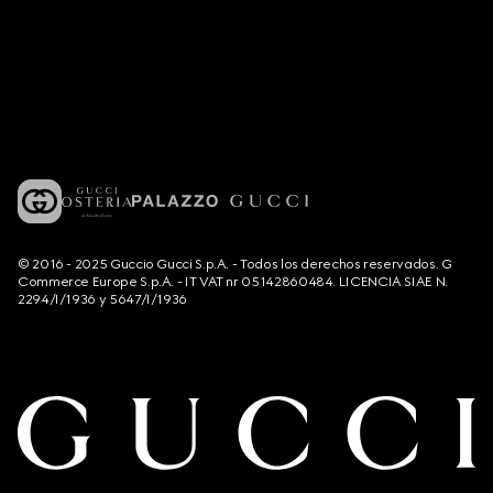
© 2016 - 2025 Guccio Gucci S.p.A. - Todos los derechos reservados. G
Commerce Europe S.p.A. - IT VAT nr 05142860484. LICENCIA SIAE N.
2294/I/1936 y 5647/I/1936