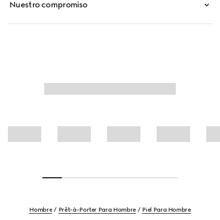
Nuestro compromiso
cremallera con Gucci en relieve.
Hombre
Prêt-à-Porter Para Hombre
Piel Para Hombre