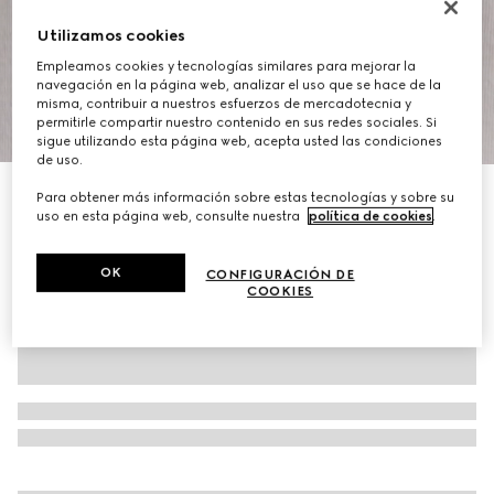
Utilizamos cookies
Empleamos cookies y tecnologías similares para mejorar la
navegación en la página web, analizar el uso que se hace de la
misma, contribuir a nuestros esfuerzos de mercadotecnia y
permitirle compartir nuestro contenido en sus redes sociales. Si
1
/
7
sigue utilizando esta página web, acepta usted las condiciones
de uso.
Polo de punto de lana con tribanda Web
Para obtener más información sobre estas tecnologías y sobre su
uso en esta página web, consulte nuestra
política de cookies
.
€ 1.300
OK
CONFIGURACIÓN DE
COOKIES