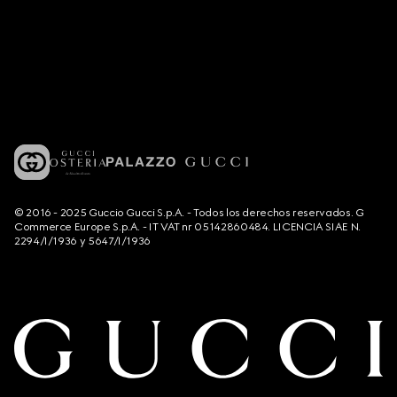
© 2016 - 2025 Guccio Gucci S.p.A. - Todos los derechos reservados. G
Commerce Europe S.p.A. - IT VAT nr 05142860484. LICENCIA SIAE N.
2294/I/1936 y 5647/I/1936