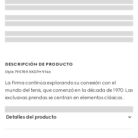
DESCRIPCIÓN DE PRODUCTO
Style ‎795789 XKD7H 9146
La Firma continúa explorando su conexión con el
mundo del tenis, que comenzó en la década de 1970. Las
exclusivas prendas se centran en elementos clásicos
como la tribanda Web, así como en materiales
innovadores. Este polo de punto de lana marfil se
Detalles del producto
caracteriza por un detalle de tribanda Web en la parte
posterior.