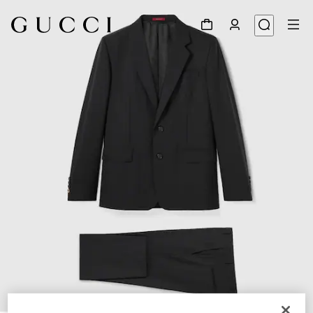
1
/
9