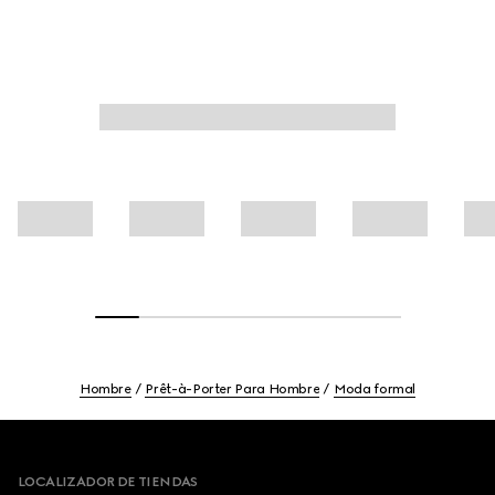
Hombre
Prêt-à-Porter Para Hombre
Moda formal
Footer
LOCALIZADOR DE TIENDAS