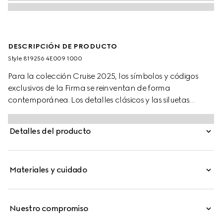
DESCRIPCIÓN DE PRODUCTO
Style ‎819256 4E009 1000
Para la colección Cruise 2025, los símbolos y códigos
exclusivos de la Firma se reinventan de forma
contemporánea. Los detalles clásicos y las siluetas
inspiradas en la moda urbana se combinan en una
selección de accesorios delicados. Esta elegante corbata
Detalles del producto
está confeccionada en jacquard de seda negra y exhibe
un sutil motivo Horsebit.
Materiales y cuidado
Nuestro compromiso