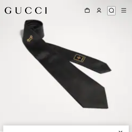
1
/
3