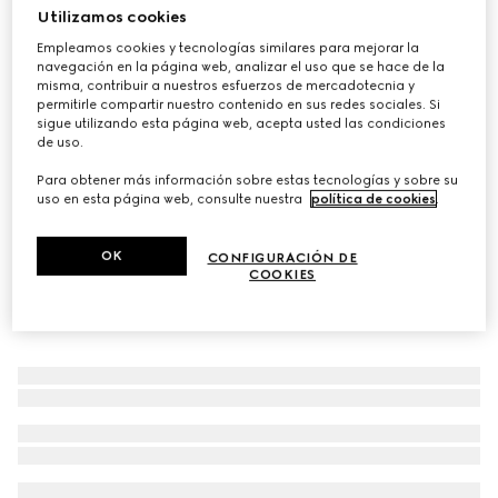
Utilizamos cookies
Corbata jacquard lana seda con GG entrelazada
Empleamos cookies y tecnologías similares para mejorar la
€ 220
navegación en la página web, analizar el uso que se hace de la
Variaciones
verde oscuro
misma, contribuir a nuestros esfuerzos de mercadotecnia y
permitirle compartir nuestro contenido en sus redes sociales. Si
sigue utilizando esta página web, acepta usted las condiciones
de uso.
Para obtener más información sobre estas tecnologías y sobre su
uso en esta página web, consulte nuestra
política de cookies
.
OK
CONFIGURACIÓN DE
COOKIES