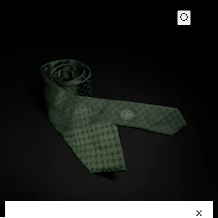
1
/
3