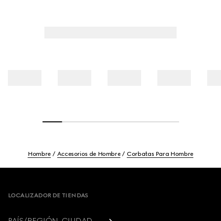
Hombre
Accesorios de Hombre
Corbatas Para Hombre
Footer
LOCALIZADOR DE TIENDAS
PAÍS/REGIÓN, CIUDAD