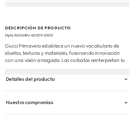
DESCRIPCIÓN DE PRODUCTO
Style ‎A006WU 4E009 3000
Gucci Primavera establece un nuevo vocabulario de
siluetas, texturas y materiales, fusionando innovación
con una visión arraigada. Las corbatas reinterpretan los
códigos de archivo de la Casa, con el motivo GG por
toda la superficie introducido en nuevas combinaciones
Detalles del producto
de colores de temporada. Esta se presenta en un
jacquard de seda con GG entrelazada.
Nuestro compromiso