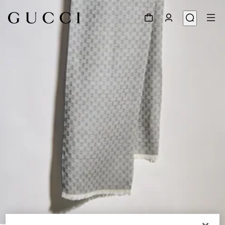
1
/
2