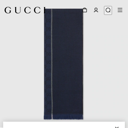
1
/
3