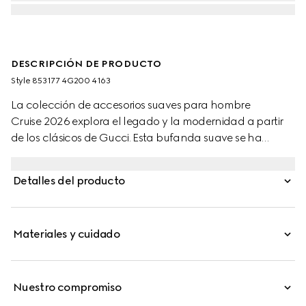
DESCRIPCIÓN DE PRODUCTO
Style ‎853177 4G200 4163
La colección de accesorios suaves para hombre
Cruise 2026 explora el legado y la modernidad a partir
de los clásicos de Gucci. Esta bufanda suave se ha
fabricado en jacquard de lana con GG y se completa
con un ribete de flecos.
Detalles del producto
Materiales y cuidado
Nuestro compromiso