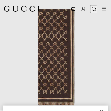
1
/
3