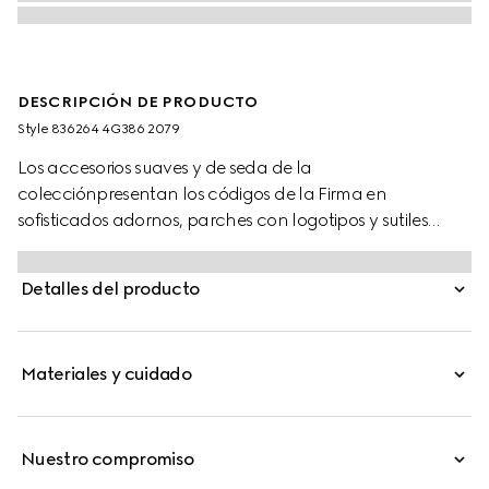
DESCRIPCIÓN DE PRODUCTO
Style ‎836264 4G386 2079
Los accesorios suaves y de seda de la
colecciónpresentan los códigos de la Firma en
sofisticados adornos, parches con logotipos y sutiles
bordados. Esta bufanda se ha fabricado en jacquard de
lana con GG, un homenaje al inconfundible motivo de
Detalles del producto
monograma de la Firma.
Materiales y cuidado
Nuestro compromiso