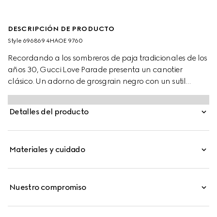
DESCRIPCIÓN DE PRODUCTO
Style ‎696869 4HAOE 9760
Recordando a los sombreros de paja tradicionales de los
años 30, Gucci Love Parade presenta un canotier
clásico. Un adorno de grosgrain negro con un sutil
detalle de Doble G define el estilo, junto con un lazo para
la barbilla.
Detalles del producto
Materiales y cuidado
Nuestro compromiso