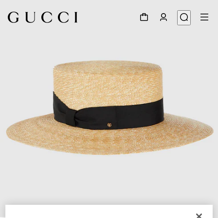
1
/
5