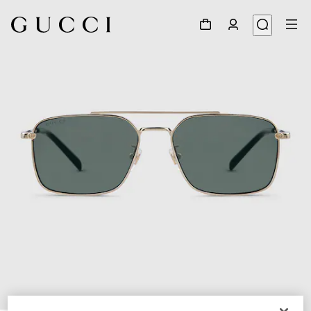
1
/
4