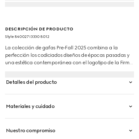
DESCRIPCIÓN DE PRODUCTO
Style ‎840027 I3330 8012
La colección de gafas Pre-Fall 2025 combina a la
perfección los codiciados diseños de épocas pasadas y
una estética contemporánea con el logotipo de la Firma.
En este modelo, la montura de metal dorado claro se
une a un detalle de GG entrelazada y un logotipo Gucci
Detalles del producto
grabado.
Materiales y cuidado
Nuestro compromiso