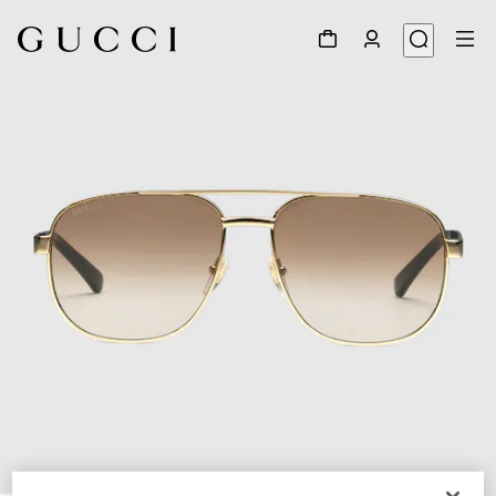
1
/
4