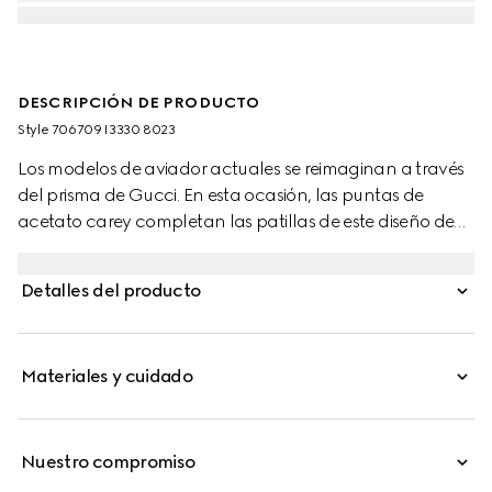
DESCRIPCIÓN DE PRODUCTO
Style ‎706709 I3330 8023
Los modelos de aviador actuales se reimaginan a través
del prisma de Gucci. En esta ocasión, las puntas de
acetato carey completan las patillas de este diseño de
metal brillante en tono dorado. Los bordes grabados
realzan este modelo para conferirle un toque peculiar.
Detalles del producto
Materiales y cuidado
Nuestro compromiso