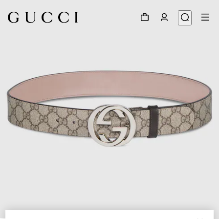
1
/
3