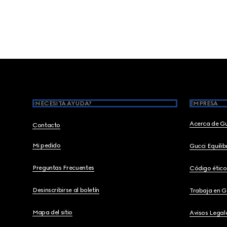
Footer
¿NECESITA AYUDA?
EMPRESA
Acerca de G
Contacto
Mi pedido
Gucci Equili
Preguntas Frecuentes
Código ético
Desinscribirse al boletín
Trabaja en G
Mapa del sitio
Avisos Legal