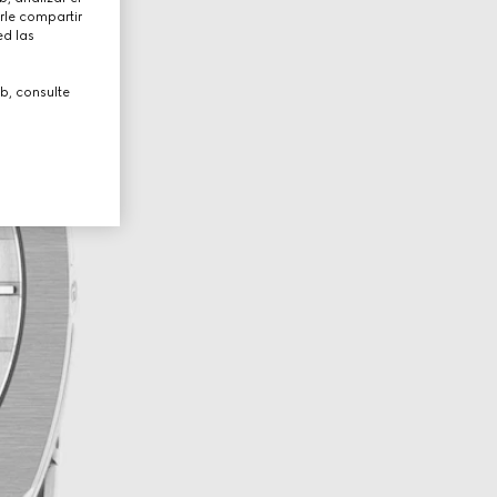
rle compartir
ed las
b, consulte