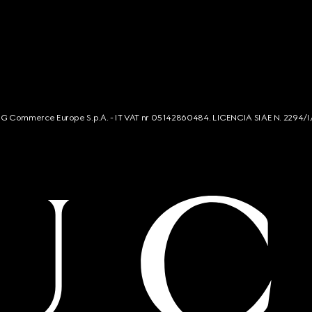
s. G Commerce Europe S.p.A. - IT VAT nr 05142860484. LICENCIA SIAE N. 2294/I