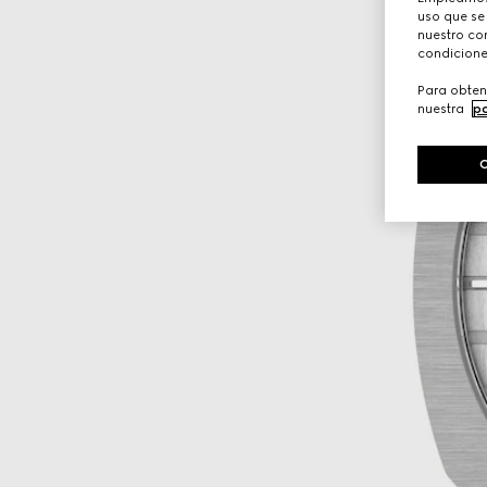
uso que se
nuestro con
condicione
Para obten
nuestra
po