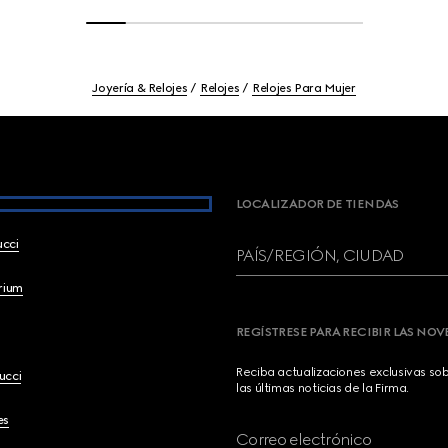
Joyería & Relojes
Relojes
Relojes Para Mujer
LOCALIZADOR DE TIENDAS
ucci
PAÍS/REGIÓN, CIUDAD
brium
REGÍSTRESE PARA RECIBIR LAS NO
Reciba actualizaciones exclusivas so
ucci
las últimas noticias de la Firma.
es
Correo electrónico