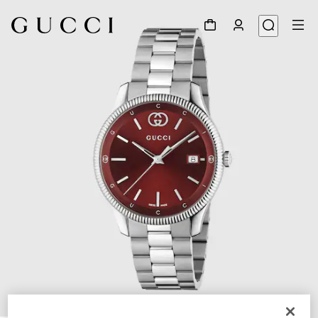
1
/
5