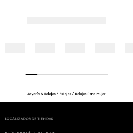
Joyería & Relojes
Relojes
Relojes Para Mujer
Footer
LOCALIZADOR DE TIENDAS