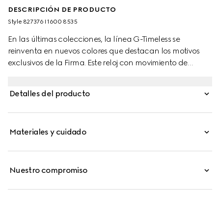
DESCRIPCIÓN DE PRODUCTO
Style ‎827376 I1600 8535
En las últimas colecciones, la línea G-Timeless se
reinventa en nuevos colores que destacan los motivos
exclusivos de la Firma. Este reloj con movimiento de
cuarzo cuenta con una correa de acero inoxidable y
una esfera de color burdeos con una ventana para la
Detalles del producto
fecha.
Materiales y cuidado
Nuestro compromiso