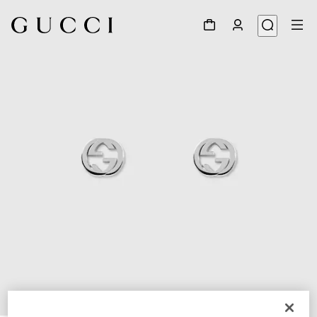
1
/
4