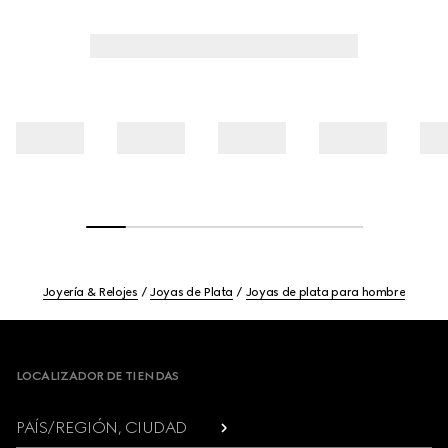
Joyería & Relojes
Joyas de Plata
Joyas de plata para hombre
Footer
LOCALIZADOR DE TIENDAS
PAÍS/REGIÓN, CIUDAD