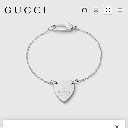
1
/
3