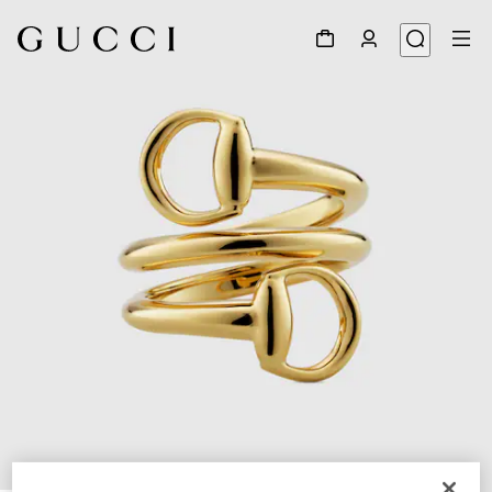
1
/
5