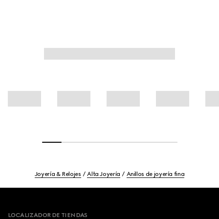
Joyería & Relojes
Alta Joyería
Anillos de joyería fina
Footer
LOCALIZADOR DE TIENDAS