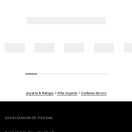
Joyería & Relojes
Alta Joyería
Collares de oro
Footer
LOCALIZADOR DE TIENDAS