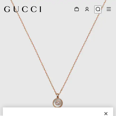
1
/
4