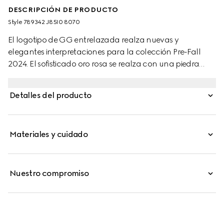
DESCRIPCIÓN DE PRODUCTO
Style ‎789342 J85I0 8070
El logotipo de GG entrelazada realza nuevas y
elegantes interpretaciones para la colección Pre-Fall
2024. El sofisticado oro rosa se realza con una piedra
iridiscente de nácar y diamantes incrustados. Este collar
de cadena se puede combinar con otros accesorios de
Detalles del producto
la misma línea.
Materiales y cuidado
Nuestro compromiso