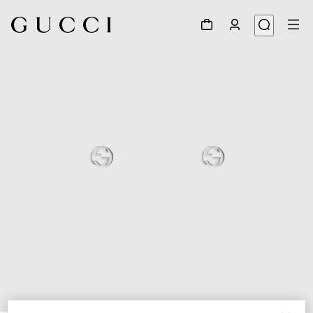
1
/
4