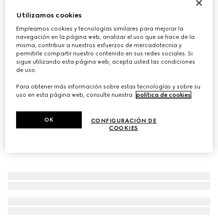
Pendientes de oro blanco Gucci Interlocking de
Utilizamos cookies
18 quilates
Empleamos cookies y tecnologías similares para mejorar la
€ 900
navegación en la página web, analizar el uso que se hace de la
misma, contribuir a nuestros esfuerzos de mercadotecnia y
Variaciones
oro blanco de 18 quilates
permitirle compartir nuestro contenido en sus redes sociales. Si
sigue utilizando esta página web, acepta usted las condiciones
de uso.
Para obtener más información sobre estas tecnologías y sobre su
uso en esta página web, consulte nuestra
política de cookies
.
OK
CONFIGURACIÓN DE
COOKIES