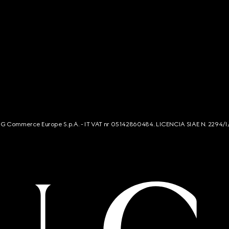
s. G Commerce Europe S.p.A. - IT VAT nr 05142860484. LICENCIA SIAE N. 2294/I