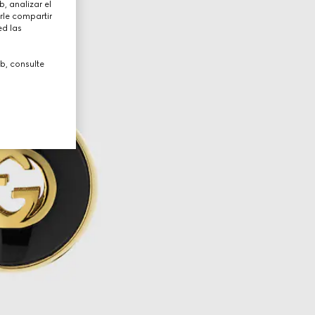
, analizar el
rle compartir
ed las
b, consulte