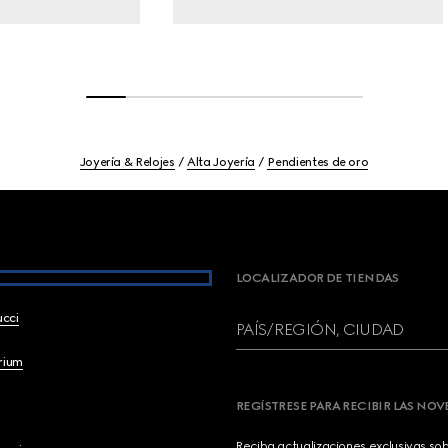
Joyería & Relojes
Alta Joyería
Pendientes de oro
LOCALIZADOR DE TIENDAS
ucci
PAÍS/REGIÓN, CIUDAD
brium
REGÍSTRESE PARA RECIBIR LAS NO
Reciba actualizaciones exclusivas so