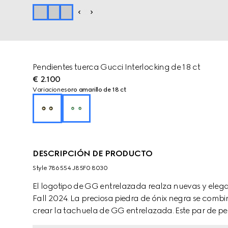
Pendientes tuerca Gucci Interlocking de 18 ct
€ 2.100
Variaciones
oro amarillo de 18 ct
DESCRIPCIÓN DE PRODUCTO
Style ‎786554 J85F0 8030
El logotipo de GG entrelazada realza nuevas y elega
Fall 2024. La preciosa piedra de ónix negra se combi
crear la tachuela de GG entrelazada. Este par de p
accesorios de la misma línea.