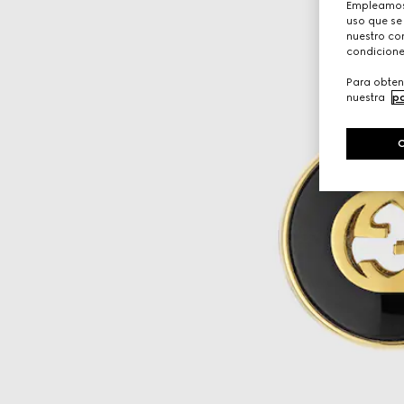
Empleamos 
uso que se
nuestro con
condicione
Para obten
nuestra
po