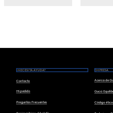
Footer
¿NECESITA AYUDA?
EMPRESA
Acerca de G
Contacto
Mi pedido
Gucci Equili
Preguntas Frecuentes
Código ético