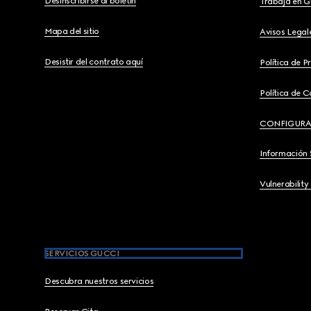
Desinscribirse al boletín
Trabaja en G
Mapa del sitio
Avisos Legal
Desistir del contrato aquí
Política de P
Política de C
CONFIGURA
Información 
Vulnerability
SERVICIOS GUCCI
Descubra nuestros servicios