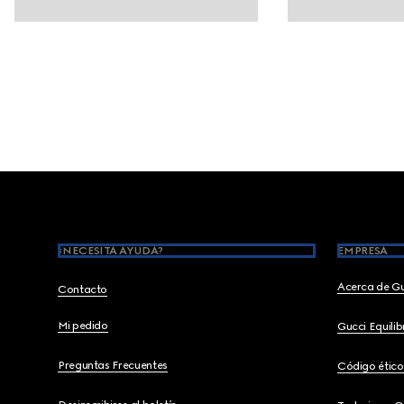
Footer
¿NECESITA AYUDA?
EMPRESA
Acerca de G
Contacto
Mi pedido
Gucci Equili
Preguntas Frecuentes
Código ético