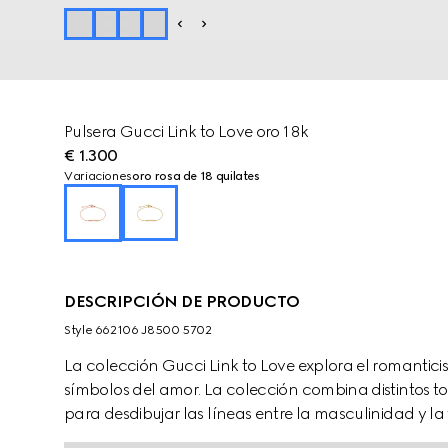
Pulsera Gucci Link to Love oro 18k
€ 1.300
Variaciones
oro rosa de 18 quilates
DESCRIPCIÓN DE PRODUCTO
Style ‎662106 J8500 5702
La colección Gucci Link to Love explora el romant
símbolos del amor. La colección combina distintos
para desdibujar las líneas entre la masculinidad y la
inspiran formas personales de llevarlas gracias a la 