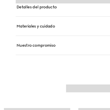
combinación con otras. Esta pulsera de oro rosa de 1
Detalles del producto
en la barra colgante.
Materiales y cuidado
Nuestro compromiso