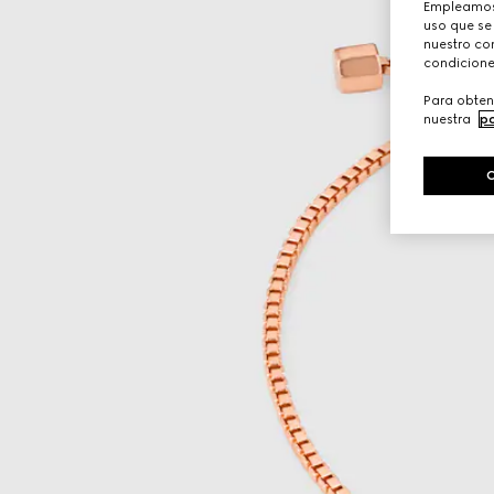
Empleamos 
uso que se
nuestro con
condicione
Para obten
nuestra
po