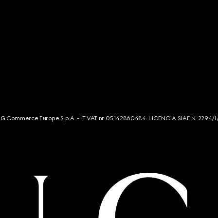
s. G Commerce Europe S.p.A. - IT VAT nr 05142860484. LICENCIA SIAE N. 2294/I