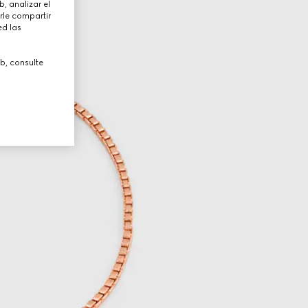
, analizar el
rle compartir
ed las
b, consulte