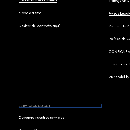
Desinscribirse al boletín
Trabaja en G
Mapa del sitio
Avisos Legal
Desistir del contrato aquí
Política de P
Política de C
CONFIGURA
Información 
Vulnerability
SERVICIOS GUCCI
Descubra nuestros servicios