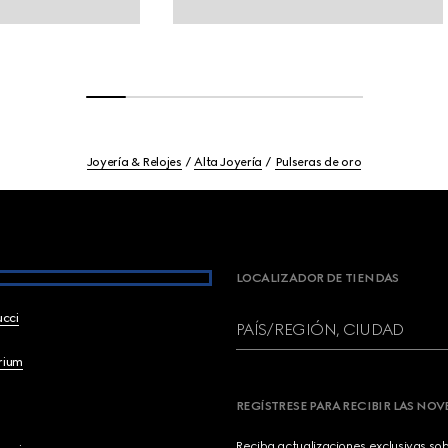
Joyería & Relojes
Alta Joyería
Pulseras de oro
LOCALIZADOR DE TIENDAS
ucci
PAÍS/REGIÓN, CIUDAD
brium
REGÍSTRESE PARA RECIBIR LAS NO
Reciba actualizaciones exclusivas so