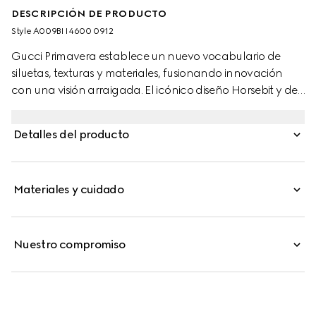
DESCRIPCIÓN DE PRODUCTO
Style ‎A009BI I4600 0912
Gucci Primavera establece un nuevo vocabulario de
siluetas, texturas y materiales, fusionando innovación
con una visión arraigada. El icónico diseño Horsebit y de
cadena regresa como un accesorio distintivo, expresado
en collares y pulseras atemporales. Un versátil cierre tipo
Detalles del producto
toggle permite múltiples opciones de estilo.
Materiales y cuidado
Nuestro compromiso