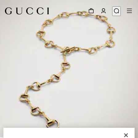
1
/
4