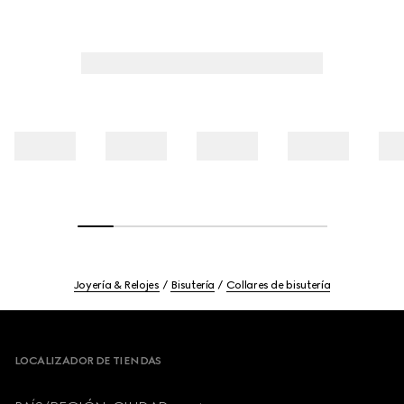
Joyería & Relojes
Bisutería
Collares de bisutería
Footer
LOCALIZADOR DE TIENDAS