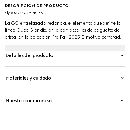
DESCRIPCIÓN DE PRODUCTO
Style ‎837340 J9740 8519
La GG entrelazada redonda, el elemento que define la
línea Gucci Blondie, brilla con detalles de baguette de
cristal en la colección Pre-Fall 2025. El motivo perforado
realza elegantes pulseras con adorno y pendientes de
varios tamaños.
Detalles del producto
Materiales y cuidado
Nuestro compromiso