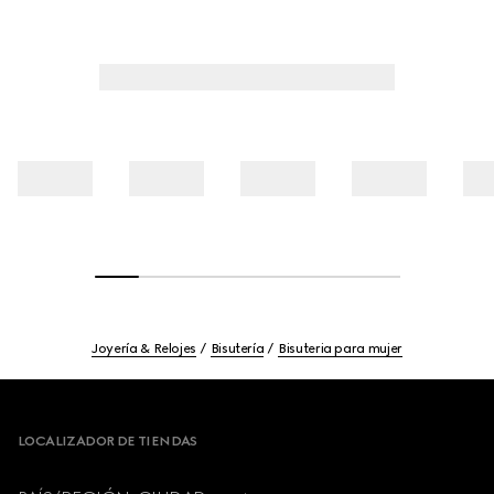
Joyería & Relojes
Bisutería
Bisuteria para mujer
Footer
LOCALIZADOR DE TIENDAS