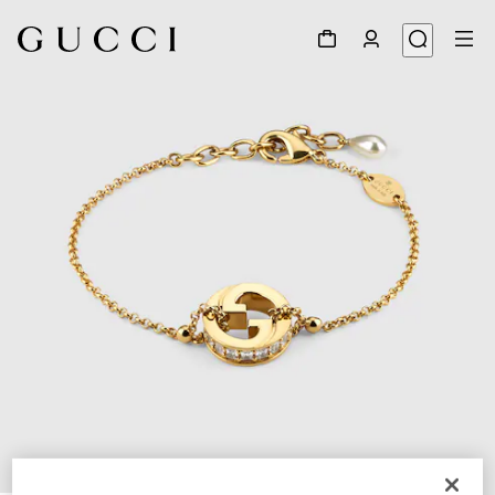
1
/
4