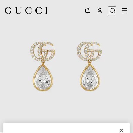
1
/
3