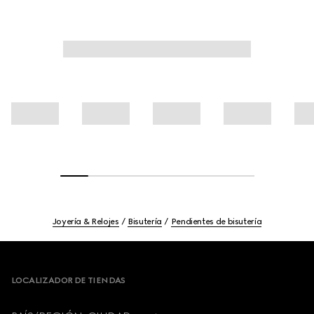
Joyería & Relojes
Bisutería
Pendientes de bisutería
Footer
LOCALIZADOR DE TIENDAS