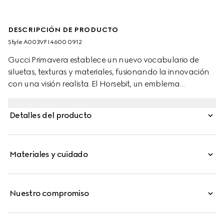
DESCRIPCIÓN DE PRODUCTO
Style ‎A003VF I4600 0912
Gucci Primavera establece un nuevo vocabulario de
siluetas, texturas y materiales, fusionando la innovación
con una visión realista. El Horsebit, un emblema
característico de la Firma, se convierte en el elemento
definitorio de esta audaz pulsera rígida con un sistema
Detalles del producto
de cierre único.
Materiales y cuidado
Nuestro compromiso