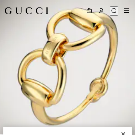
1
/
3