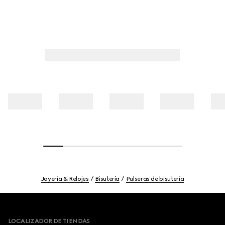
Joyería & Relojes
Bisutería
Pulseras de bisutería
Footer
LOCALIZADOR DE TIENDAS