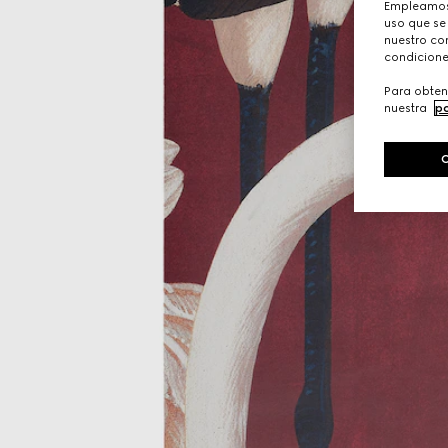
Empleamos 
uso que se
nuestro con
condicione
Para obten
nuestra
po