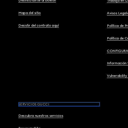
Desinscribirse al boletín
Trabaja en G
Mapa del sitio
Avisos Legal
Desistir del contrato aquí
Política de P
Política de C
CONFIGURA
Información 
Vulnerability
SERVICIOS GUCCI
Descubra nuestros servicios