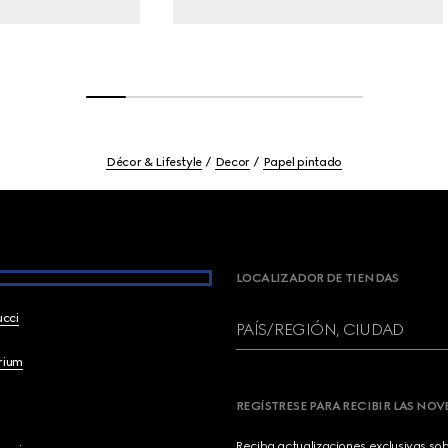
Décor & Lifestyle
Decor
Papel pintado
LOCALIZADOR DE TIENDAS
ucci
PAÍS/REGIÓN, CIUDAD
brium
REGÍSTRESE PARA RECIBIR LAS NO
Reciba actualizaciones exclusivas so