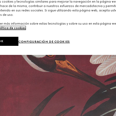
cookies y tecnologías similares para mejorar la navegación en la página web
 hace de la misma, contribuir a nuestros esfuerzos de mercadotecnia y permiti
tenido en sus redes sociales. Si sigue utilizando esta página web, acepta ust
s de uso.
er más información sobre estas tecnologías y sobre su uso en esta página we
lítica de cookies
.
OK
CONFIGURACIÓN DE COOKIES