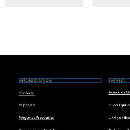
Footer
¿NECESITA AYUDA?
EMPRESA
Acerca de G
Contacto
Mi pedido
Gucci Equili
Preguntas Frecuentes
Código ético