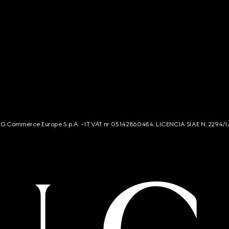
s. G Commerce Europe S.p.A. - IT VAT nr 05142860484. LICENCIA SIAE N. 2294/I