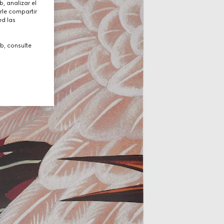
, analizar el
rle compartir
ed las
b, consulte