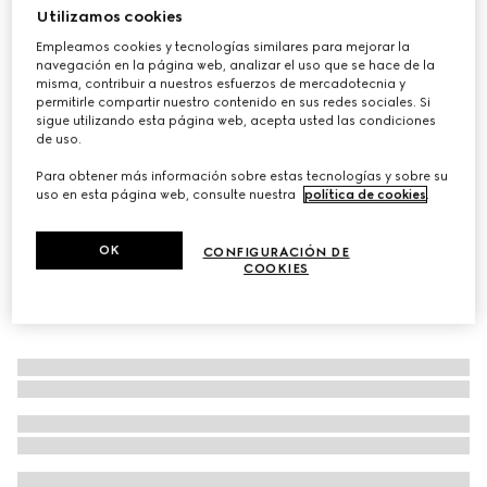
Utilizamos cookies
Bandeja con estampado Gucci Flora pequeña
Empleamos cookies y tecnologías similares para mejorar la
€ 420
navegación en la página web, analizar el uso que se hace de la
Variaciones
porcelana multicolor
misma, contribuir a nuestros esfuerzos de mercadotecnia y
permitirle compartir nuestro contenido en sus redes sociales. Si
sigue utilizando esta página web, acepta usted las condiciones
de uso.
Para obtener más información sobre estas tecnologías y sobre su
uso en esta página web, consulte nuestra
política de cookies
.
OK
CONFIGURACIÓN DE
COOKIES