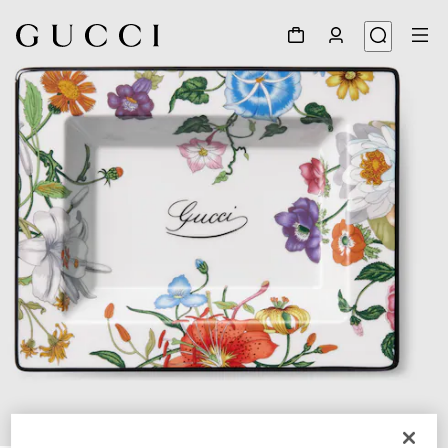
1
/
3