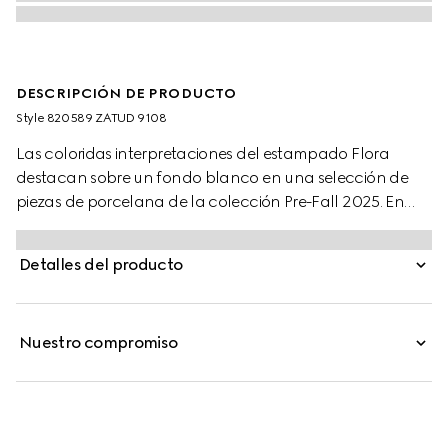
DESCRIPCIÓN DE PRODUCTO
Style ‎820589 ZATUD 9108
Las coloridas interpretaciones del estampado Flora
destacan sobre un fondo blanco en una selección de
piezas de porcelana de la colección Pre-Fall 2025. En
esta bandeja vaciabolsillos pequeña, el motivo se
combina con un ribete negro en contraste.
Detalles del producto
Nuestro compromiso