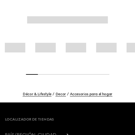
Décor & Lifestyle
Decor
Accesorios para el hogar
Footer
LOCALIZADOR DE TIENDAS
PAÍS/REGIÓN, CIUDAD