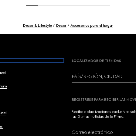
Décor & Lifestyle
Decor
Accesorios para el hogar
LOCALIZADOR DE TIENDAS
ucci
PAÍS/REGIÓN, CIUDAD
brium
REGÍSTRESE PARA RECIBIR LAS NO
Reciba actualizaciones exclusivas so
ucci
las últimas noticias de la Firma.
es
Correo electrónico