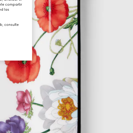
rle compartir
ed las
b, consulte