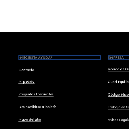
Footer
¿NECESITA AYUDA?
EMPRESA
Acerca de G
Contacto
Mi pedido
Gucci Equili
Preguntas Frecuentes
Código ético
Desinscribirse al boletín
Trabaja en G
Mapa del sitio
Avisos Legal