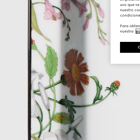
uso que se
nuestro con
condicione
Para obten
nuestra
po