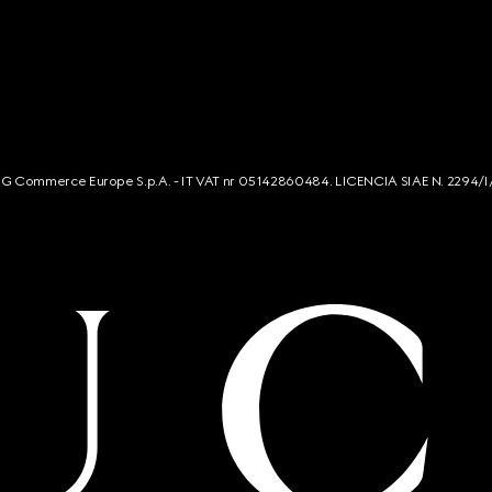
s. G Commerce Europe S.p.A. - IT VAT nr 05142860484. LICENCIA SIAE N. 2294/I