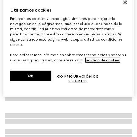
Calcetín infantil de algodón con tribanda Web
Utilizamos cookies
€ 95
Empleamos cookies y tecnologías similares para mejorar la
Variaciones
gris oscuro
navegación en la página web, analizar el uso que se hace de la
misma, contribuir a nuestros esfuerzos de mercadotecnia y
permitirle compartir nuestro contenido en sus redes sociales. Si
sigue utilizando esta página web, acepta usted las condiciones
de uso.
Para obtener más información sobre estas tecnologías y sobre su
uso en esta página web, consulte nuestra
política de cookies
.
OK
CONFIGURACIÓN DE
COOKIES