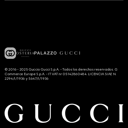
© 2016 - 2025 Guccio Gucci S.p.A. - Todos los derechos reservados. G
Commerce Europe S.p.A. - IT VAT nr 05142860484. LICENCIA SIAE N.
2294/I/1936 y 5647/I/1936