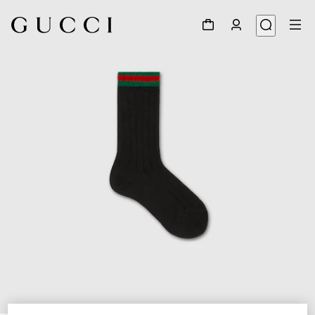
1
/
2