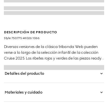
DESCRIPCIÓN DE PRODUCTO
Style ‎750775 4K026 1066
Diversas versiones de la clásica tribanda Web pueden
verse a lo largo de la selección infantil de la colección
Cruise 2025. Los ribetes rojos y verdes de las piezas ready-
to-wear, zapatillas y accesorios crean una actitud
deportiva, ideal para todo tipo de aventuras. Una
Detalles del producto
tribanda Web verde y roja define estos calcetines
infantiles de algodón.
Materiales y cuidado