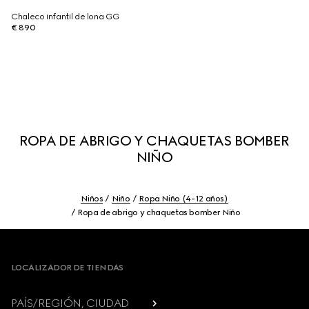
Chaleco infantil de lona GG
€ 890
ROPA DE ABRIGO Y CHAQUETAS BOMBER
NIÑO
Niños
Niño
Ropa Niño (4-12 años)
Ropa de abrigo y chaquetas bomber Niño
Footer
LOCALIZADOR DE TIENDAS
PAÍS/REGIÓN, CIUDAD