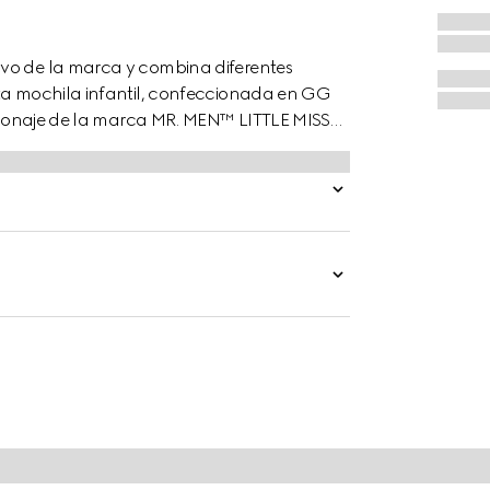
ivo de la marca y combina diferentes
sta mochila infantil, confeccionada en GG
personaje de la marca MR. MEN™ LITTLE MISS™.