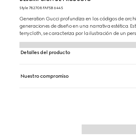
Style ‎782708 FAF5B 6445
Generation Gucci profundiza en los códigos de arch
generaciones de diseño en una narrativa estética. E
terrycloth, se caracteriza por la ilustración de un 
Un ribete tonal Supreme completa la silueta.
Detalles del producto
Nuestro compromiso