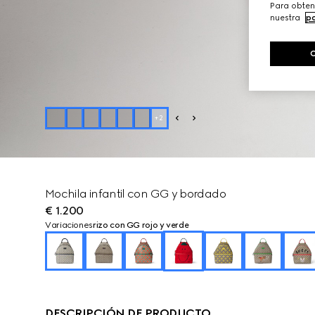
Para obten
nuestra
po
+
2
Mochila infantil con GG y bordado
€ 1.200
Variaciones
rizo con GG rojo y verde
DESCRIPCIÓN DE PRODUCTO