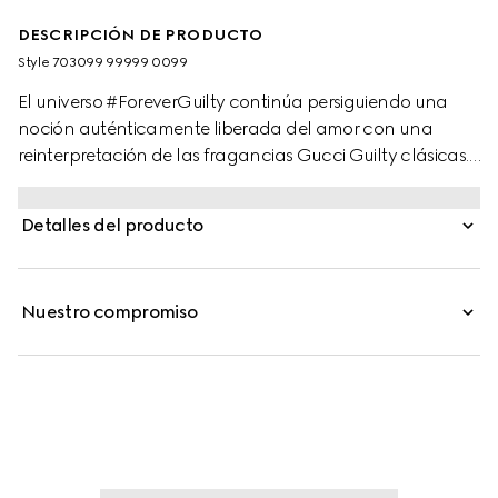
DESCRIPCIÓN DE PRODUCTO
Style ‎703099 99999 0099
El universo #ForeverGuilty continúa persiguiendo una
noción auténticamente liberada del amor con una
reinterpretación de las fragancias Gucci Guilty clásicas.
Esta nueva visión realza el aroma a elevados niveles de
intensidad para aquellos que buscan una declaración
Detalles del producto
de amor alejada de las reglas y convenciones de la
sociedad. Diseñada para actuar como emblema de la
conexión entre excéntricos amantes afines entre sí, Gucci
Nuestro compromiso
Guilty Parfum Pour Homme es una aromática fragancia
de ámbar amaderada que magnifica la auténtica
esencia de la clásica Gucci Guilty Pour Homme.