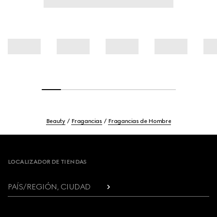
Beauty
Fragancias
Fragancias de Hombre
Footer
LOCALIZADOR DE TIENDAS
PAÍS/REGIÓN, CIUDAD