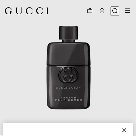
1
/
2