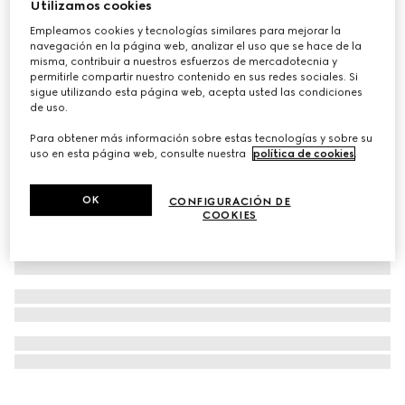
Utilizamos cookies
Exclusivo En Línea
Empleamos cookies y tecnologías similares para mejorar la
Gucci Guilty Parfum Pour Homme, 50 ml
navegación en la página web, analizar el uso que se hace de la
€ 120
misma, contribuir a nuestros esfuerzos de mercadotecnia y
permitirle compartir nuestro contenido en sus redes sociales. Si
sigue utilizando esta página web, acepta usted las condiciones
de uso.
Para obtener más información sobre estas tecnologías y sobre su
uso en esta página web, consulte nuestra
política de cookies
.
OK
CONFIGURACIÓN DE
COOKIES