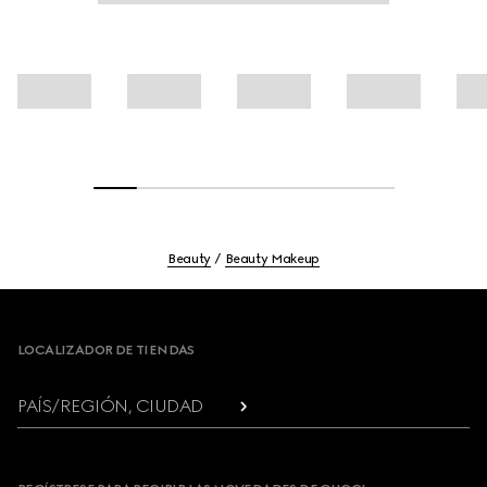
Beauty
Beauty Makeup
Footer
LOCALIZADOR DE TIENDAS
PAÍS/REGIÓN, CIUDAD