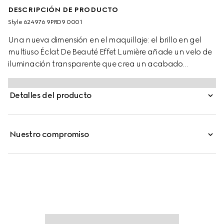
DESCRIPCIÓN DE PRODUCTO
Style ‎624976 9PRD9 0001
Una nueva dimensión en el maquillaje: el brillo en gel
multiuso Éclat De Beauté Effet Lumière añade un velo de
iluminación transparente que crea un acabado
deslumbrante. Este codiciado brillo para ojos, labios y
mejillas, toda una innovación para el maquillaje, está
Detalles del producto
disponible en un tono universal para realzar y esculpir el
rostro de forma natural. Formulado con una textura en
gel, puede llevarse tanto solo, para destacar los rasgos,
Nuestro compromiso
como sobre el maquillaje, para disfrutar de una
luminosidad efecto húmedo.