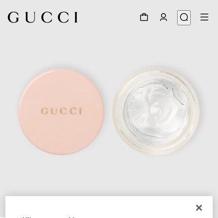
1
/
3