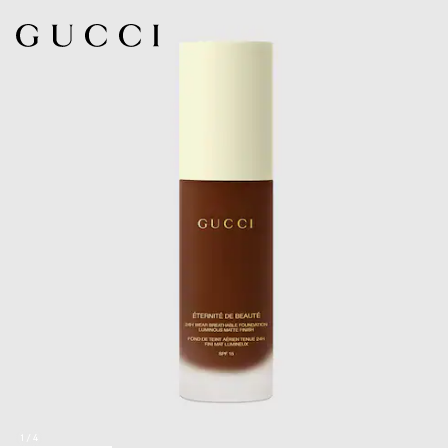
1
/
4