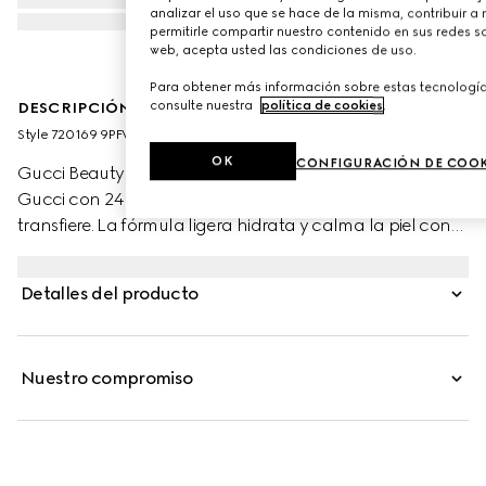
analizar el uso que se hace de la misma, contribuir a
permitirle compartir nuestro contenido en sus redes so
web, acepta usted las condiciones de uso.
Para obtener más información sobre estas tecnología
consulte nuestra
política de cookies
.
DESCRIPCIÓN DE PRODUCTO
Style ‎720169 9PFWW 9540
OK
CONFIGURACIÓN DE COOK
Gucci Beauty presenta Éternité de Beauté, la base de
Gucci con 24 horas de duración y cobertura alta que no
transfiere. La fórmula ligera hidrata y calma la piel con
un acabado mate luminoso y cómodo que realza el
brillo natural. Esta base combina polvos con una alta
Detalles del producto
afinidad cutánea y pigmentos revestidos con tecnología
polimérica patentada para ofrecer una cobertura
uniforme que dura todo el día. El ácido hialurónico y el
Nuestro compromiso
aceite de rosa negra favorecen y mantienen la
hidratación y calman la piel. El polvo de bambú
controla los brillos y unifica el tono de la piel para un
acabado efecto mate que realza la luminosidad natural.