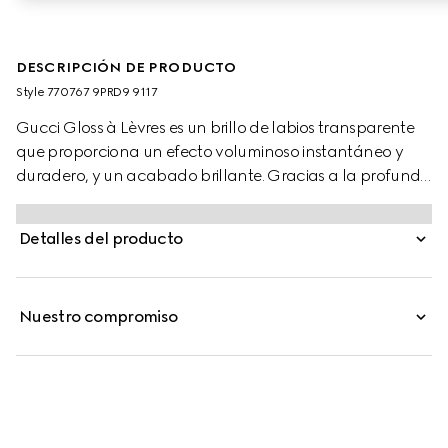
DESCRIPCIÓN DE PRODUCTO
Style ‎770767 9PRD9 9117
Gucci Gloss à Lèvres es un brillo de labios transparente
que proporciona un efecto voluminoso instantáneo y
duradero, y un acabado brillante. Gracias a la profunda
hidratación y el brillo resistente, los labios se ven más
suaves y jugosos. La fantástica combinación de
Detalles del producto
ingredientes que cuidan y aportan volumen a los labios
mantiene la hidratación hasta pasadas 8 horas gracias
a la mezcla de extractos de capsicum y raíces de
Nuestro compromiso
jengibre. Las propiedades hidratantes del ácido
hialurónico vienen acompañadas por el efecto frío del
mentol, mientras que la textura envolvente y los
polímeros reflectantes parecen difuminar las líneas y los
pliegues de los labios.