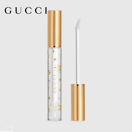
1
/
10