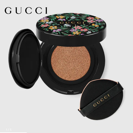
1
/
5