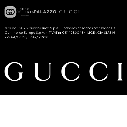
© 2016 - 2025 Guccio Gucci S.p.A. - Todos los derechos reservados. G
Commerce Europe S.p.A. - IT VAT nr 05142860484. LICENCIA SIAE N.
2294/I/1936 y 5647/I/1936