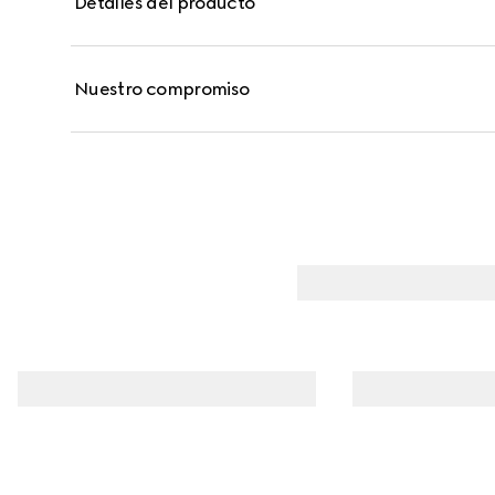
Detalles del producto
calor, la humedad, el sudor y el agua. Se distribuy
estampado floral y la palabra "Gucci".
Nuestro compromiso