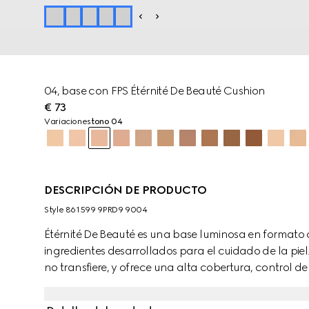
04, base con FPS Étérnité De Beauté Cushion
€ 73
Variaciones
tono 04
DESCRIPCIÓN DE PRODUCTO
Style ‎861599 9PRD9 9004
Étérnité De Beauté es una base luminosa en formato 
ingredientes desarrollados para el cuidado de la pi
no transfiere, y ofrece una alta cobertura, control d
una sola aplicación. Es la alternativa mate idónea a
y con acabado brillante. La piel luce difuminada y mat