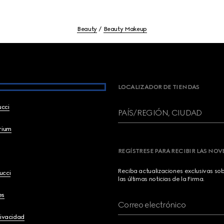
Beauty
Beauty Makeup
LOCALIZADOR DE TIENDAS
ucci
PAÍS/REGIÓN, CIUDAD
brium
REGÍSTRESE PARA RECIBIR LAS NO
Reciba actualizaciones exclusivas so
ucci
las últimas noticias de la Firma.
es
Correo electrónico
rivacidad