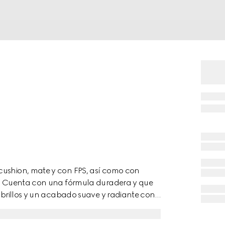
cushion, mate y con FPS, así como con
el. Cuenta con una fórmula duradera y que
e brillos y un acabado suave y radiante con
 la base Cushion De Beauté, ultrahidratante
ificada al instante, al tiempo que resiste el