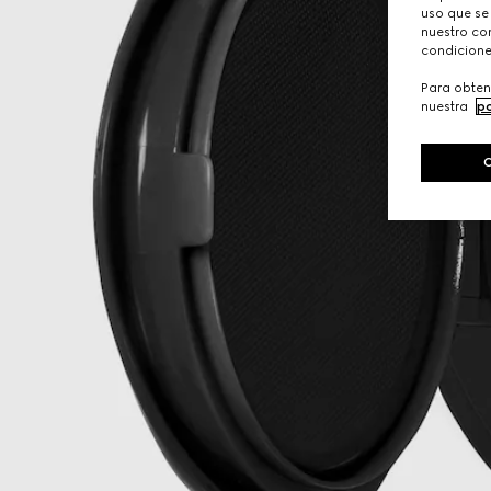
uso que se
nuestro con
condicione
Para obten
nuestra
po