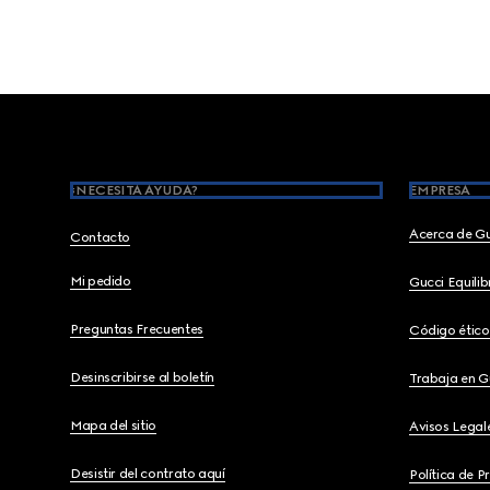
Footer
¿NECESITA AYUDA?
EMPRESA
Acerca de G
Contacto
Mi pedido
Gucci Equili
Preguntas Frecuentes
Código ético
Desinscribirse al boletín
Trabaja en G
Mapa del sitio
Avisos Legal
Desistir del contrato aquí
Política de P