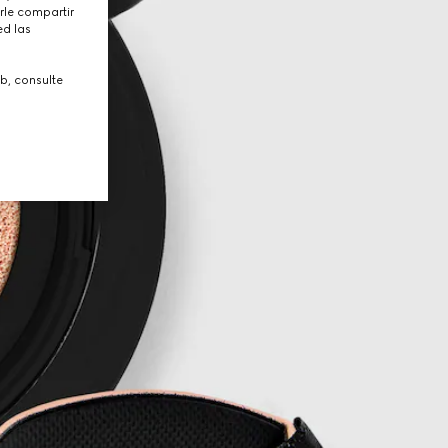
rle compartir
ed las
b, consulte