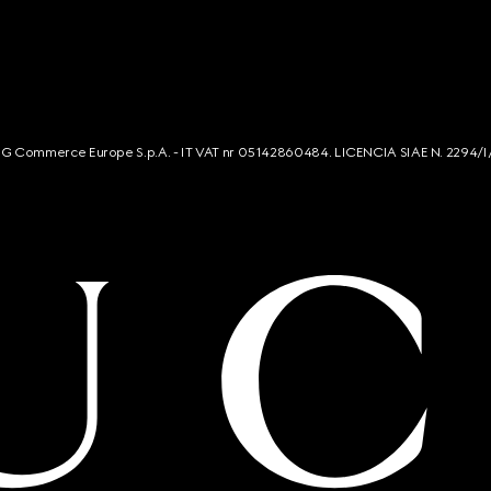
s. G Commerce Europe S.p.A. - IT VAT nr 05142860484. LICENCIA SIAE N. 2294/I