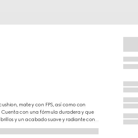
cushion, mate y con FPS, así como con
el. Cuenta con una fórmula duradera y que
e brillos y un acabado suave y radiante con
 la base Cushion De Beauté, ultrahidratante
ificada al instante, al tiempo que resiste el