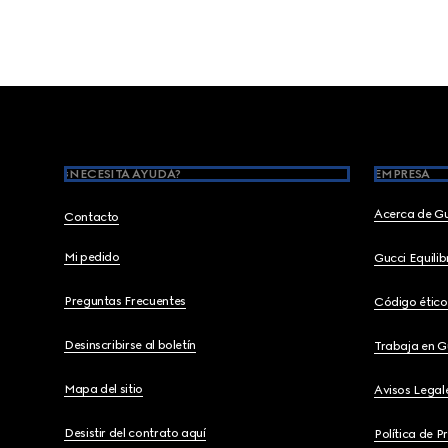
Footer
¿NECESITA AYUDA?
EMPRESA
Acerca de G
Contacto
Mi pedido
Gucci Equili
Preguntas Frecuentes
Código ético
Desinscribirse al boletín
Trabaja en G
Mapa del sitio
Avisos Legal
Desistir del contrato aquí
Política de P