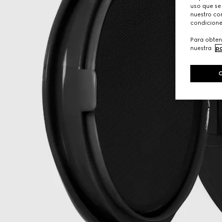
uso que se
nuestro con
condicione
Para obten
nuestra
po