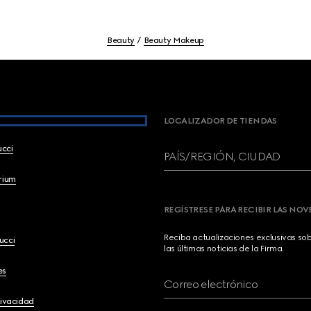
Beauty
Beauty Makeup
LOCALIZADOR DE TIENDAS
ucci
PAÍS/REGIÓN, CIUDAD
brium
REGÍSTRESE PARA RECIBIR LAS NO
Reciba actualizaciones exclusivas so
ucci
las últimas noticias de la Firma.
es
Correo electrónico
rivacidad