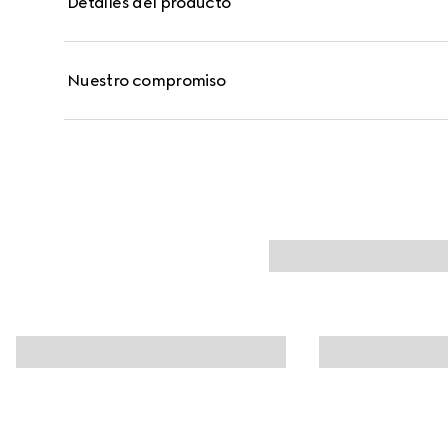
Detalles del producto
calor, la humedad, el sudor y el agua. Se distribuy
estampado floral y la palabra "Gucci".
Nuestro compromiso