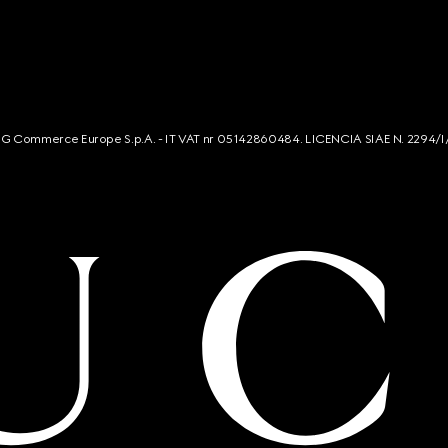
s. G Commerce Europe S.p.A. - IT VAT nr 05142860484. LICENCIA SIAE N. 2294/I