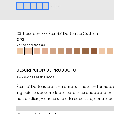
03, base con FPS Étérnité De Beauté Cushion
€ 73
Variaciones
tono 03
DESCRIPCIÓN DE PRODUCTO
Style ‎861599 9PRD9 9003
Étérnité De Beauté es una base luminosa en formato 
ingredientes desarrollados para el cuidado de la pi
no transfiere, y ofrece una alta cobertura, control d
una sola aplicación. Es la alternativa mate idónea a
y con acabado brillante. La piel luce difuminada y mat