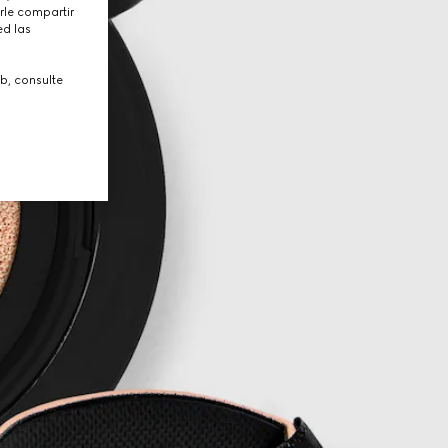
rle compartir
ed las
b, consulte