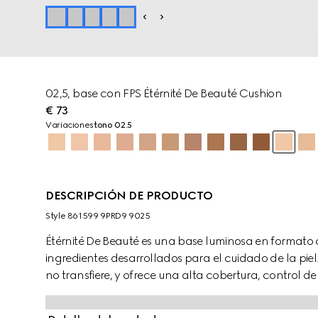
02,5, base con FPS Étérnité De Beauté Cushion
€ 73
Variaciones
tono 02.5
DESCRIPCIÓN DE PRODUCTO
Style ‎861599 9PRD9 9025
Étérnité De Beauté es una base luminosa en formato 
ingredientes desarrollados para el cuidado de la pi
no transfiere, y ofrece una alta cobertura, control d
una sola aplicación. Es la alternativa mate idónea a
y con acabado brillante. La piel luce difuminada y mat