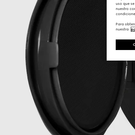
uso que se
nuestro con
condicione
Para obten
nuestra
po