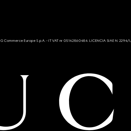
s. G Commerce Europe S.p.A. - IT VAT nr 05142860484. LICENCIA SIAE N. 2294/I