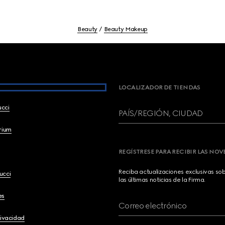
Beauty
Beauty Makeup
LOCALIZADOR DE TIENDAS
ucci
PAÍS/REGIÓN, CIUDAD
brium
REGÍSTRESE PARA RECIBIR LAS NO
Reciba actualizaciones exclusivas so
ucci
las últimas noticias de la Firma.
es
Correo electrónico
rivacidad