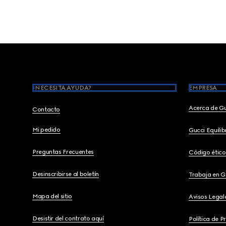
Footer
¿NECESITA AYUDA?
EMPRESA
Acerca de G
Contacto
Mi pedido
Gucci Equili
Preguntas Frecuentes
Código ético
Desinscribirse al boletín
Trabaja en G
Mapa del sitio
Avisos Legal
Desistir del contrato aquí
Política de P