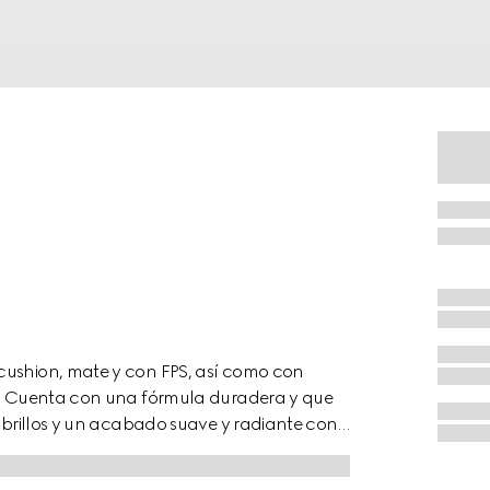
cushion, mate y con FPS, así como con
el. Cuenta con una fórmula duradera y que
e brillos y un acabado suave y radiante con
 la base Cushion De Beauté, ultrahidratante
ificada al instante, al tiempo que resiste el