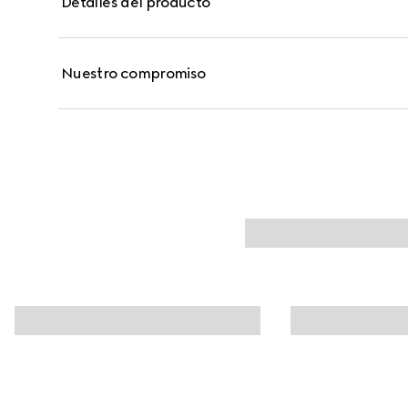
Detalles del producto
calor, la humedad, el sudor y el agua. Se distribuy
estampado floral y la palabra "Gucci".
Nuestro compromiso