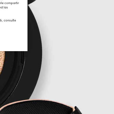
rle compartir
ed las
b, consulte