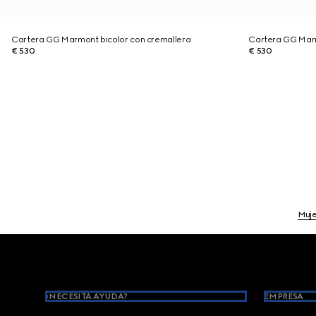
Cartera GG Marmont bicolor con cremallera
Cartera GG Marm
€ 530
€ 530
Muje
Footer
¿NECESITA AYUDA?
EMPRESA