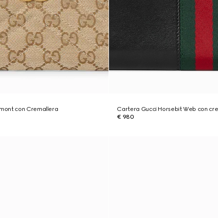
mont con Cremallera
Cartera Gucci Horsebit Web con cr
€ 980