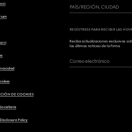
ucci
PAÍS/REGIÓN, CIUDAD
brium
REGÍSTRESE PARA RECIBIR LAS NO
Reciba actualizaciones exclusivas so
ucci
las últimas noticias de la Firma.
es
Correo electrónico
rivacidad
ookies
CIÓN DE COOKIES
Societaria
 Disclosure Policy