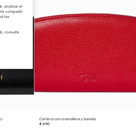
, analizar el
rle compartir
ed las
b, consulte
ci
Cartera con cremallera y bambú
€ 690