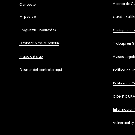
Acerca de G
Contacto
Mi pedido
Gucci Equili
Preguntas Frecuentes
Código ético
Desinscribirse al boletín
Trabaja en G
Mapa del sitio
Avisos Legal
Desistir del contrato aquí
Política de P
Política de C
CONFIGURA
Información 
Vulnerability