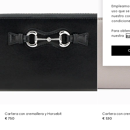
Empleamos 
uso que se
nuestro con
condicione
Para obten
nuestra
po
Cartera con cremallera y Horsebit
Cartera con crem
€ 750
€ 530