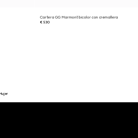
Cartera GG Marmont bicolor con cremallera
€ 530
Mujer