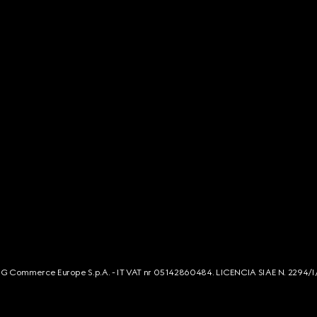
s. G Commerce Europe S.p.A. - IT VAT nr 05142860484. LICENCIA SIAE N. 2294/I